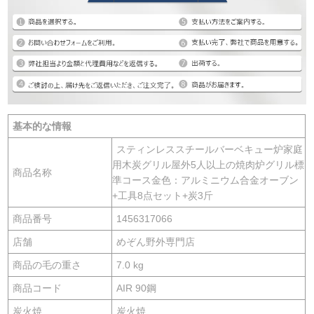
基本的な情報
スティンレススチールバーベキュー炉家庭
用木炭グリル屋外5人以上の焼肉炉グリル標
商品名称
準コース金色：アルミニウム合金オーブン
+工具8点セット+炭3斤
商品番号
1456317066
店舗
めぞん野外専門店
商品の毛の重さ
7.0 kg
商品コード
AIR 90鋼
炭火焼
炭火焼