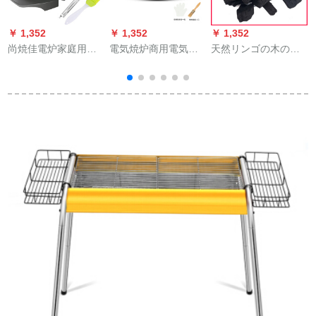
￥ 1,352
￥ 1,352
￥ 1,352
￥
尚焼佳電炉家庭用電
電気焼炉商用電気焼
天然リンゴの木の果
気焼皿韓国風無煙鉄
皿羊肉串焼き電気オ
実炭の環境保護の木
板焼きグリル中号JN-
ーブン韓国式家庭用
の炭素の鍋は燃えや
Z焼一体中号
焼肉鍋焼肉機グリル
すくて無煙の炭の果
家庭バーキーコロン
実の炭のあぶり焼き
特大号電気オーブン
炭（5斤）
（ブラシ＋手袋）