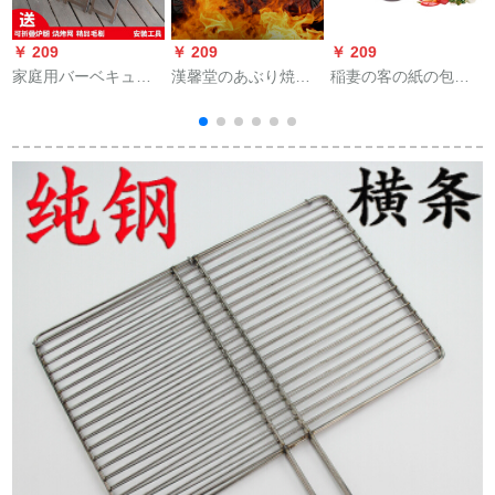
￥ 209
￥ 209
￥ 209
￥
家庭用バーベキュー
漢馨堂のあぶり焼き
稲妻の客の紙の包み
グリル炭バーベキュ
炭5斤は10斤を詰めて
の魚の鍋の多機能の
ーグリル3人-5人以上
高温の果実の炭を詰
商用レストランの焼
のバーベキュー道具
めて家庭用の焼き肉
肉のあぶり皿の家庭
セット60*18厚カード
の炭を詰めてあぶり
用長方形の紙の上で
イ
スロットオーブン+景
ます。
魚を焼くストーブの
品
ニュースの焼き魚の
プレートの39*28 cm
は蓋をして3-8人に適
します