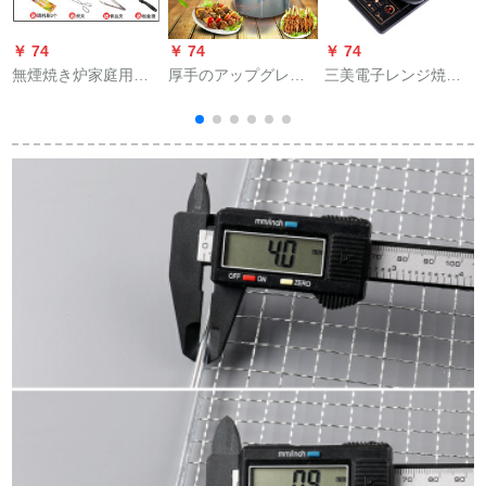
￥ 74
￥ 74
￥ 74
￥
無煙焼き炉家庭用木
厚手のアップグレー
三美電子レンジ焼皿
炭円形小型グリル屋
ド版ステアリングス
家庭用禁煙焼き鉢韓
外韓国式焼肉炉業務
チール家庭用禁煙バ
国風オーブン皿焼肉
用グリル炭コース四
ーベキュー炉家庭用
皿
（網焼き付きグリ
焼肉機ビーカー電焼
ル）
羊肉串焼き鍋