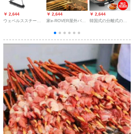
￥ 2,644
￥ 2,644
￥ 2,644
￥
ウェベルススチール
家e-ROVER屋外バー
韓国式の分離式の双
グリルグリルグリル
ベキュー道具家庭用
控商用電気オーブン
グリルブラシワイヤ
キッチンステーキ焙
オシドリ電気鍋鍋鍋
グリルネットブラシ
煎温度計食品温度計
鍋鍋のしゃぶしゃぶ
羊角温度計
焼の一つ。