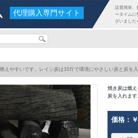
ム
設置簡単、
代理購入専門サイト
ータイムに
ざいました
燃えやすいです。レイシ炭は10斤で環境にやさしい炭と炭を
焼き炭は燃え
炭を入れます
価格：
￥