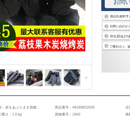
お問
>
商品の名称：炭をあぶります易燃炭のレイシの炭の10斤は環境保護炭の炭を詰めて、炭の無煙炭を燃やして炭を焼くことに耐えます。
商品番号：48289852836
重さ：1.0 kg
貨物番号：1800
燃