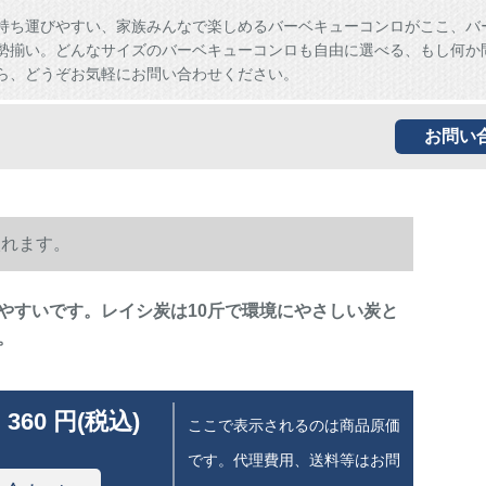
持ち運びやすい、家族みんなで楽しめるバーベキューコンロがここ、バ
勢揃い。どんなサイズのバーベキューコンロも自由に選べる、もし何か
ら、どうぞお気軽にお問い合わせください。
お問い
入れます。
やすいです。レイシ炭は10斤で環境にやさしい炭と
。
 360 円(税込)
ここで表示されるのは商品原価
です。代理費用、送料等はお問