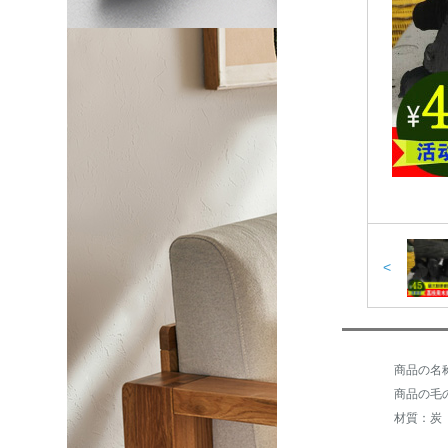
<
商品の毛の
材質：炭