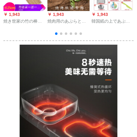
￥ 1,943
￥ 1,943
￥ 1,943
￥
焼き世家の竹の棒の
焼肉用のあぶらとり
韓国紙の上であぶり
あぶり焼き竹の棒の
紙を円形の長方形に
ます炉の家庭用電気
あぶり焼きの針のあ
焼いた紙の上で肉を
のあぶり皿の煙がな
ぶり焼きの串のヒツ
焼いて油を吸わない
い室内の多機能のト
ジの肉の串の署名の
であぶって焼くセイ
ランペットはくっつ
君子の竹は25 cm署名
ル紙のオーブン焼き
かないで焼肉の電気
します。
皿をシリコーン油で
機械のあぶります鍋
丸くした25 cm【500
の中で号のニュース
枚】
はあぶって皿の3つの
家のフルセットをあ
ぶります。