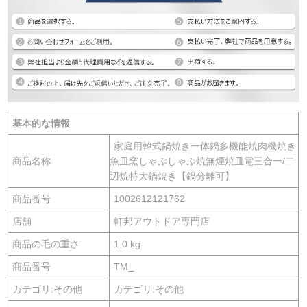
基本的な情報
家庭用韓式鍋焼き一体鍋多機能焼肉機焼き
商品名称
魚皿窯しゃぶしゃぶ焼無煙焼皿電三合一/二
辺焼特大鍋焼き【鍋分離可】
商品番号
1002612121762
店舗
軒邦アウトドア専門店
商品の毛の重さ
1.0 kg
商品番号
TM_
カテゴリ:その他
カテゴリ:その他