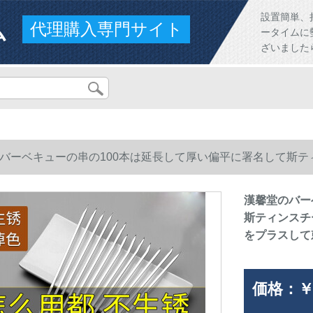
ム
設置簡単、
代理購入専門サイト
ータイムに
ざいました
バーベキューの串の100本は延長して厚い偏平に署名して斯
プラスして刺し連ねて焼き肉のろうを刺します。
漢馨堂のバー
斯ティンスチ
をプラスして
価格：
￥