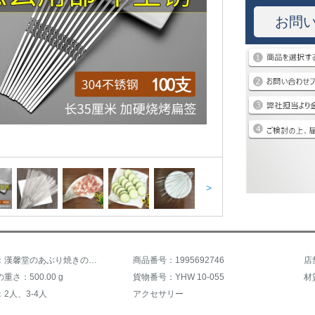
お問
>
商品名称：漢馨堂のあぶり焼きの串の100本は延長して厚い偏平に署名してスティンの鋼の家庭用の屋外のバーベキューの針のヒツジの肉の串焼きのろうのあぶり焼きの道具の部品をプラスして図の色の100本のようです
商品番号：1995692746
さ：500.00 g
貨物番号：YHW 10-055
材
2人、3-4人
アクセサリー