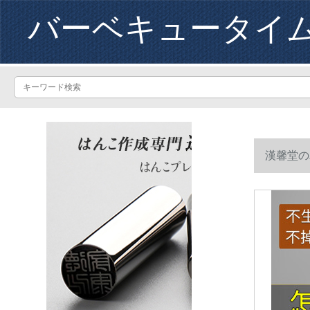
バーベキュータイ
漢馨堂の
ツジの肉を