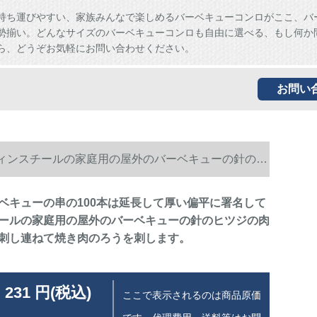
持ち運びやすい、家族みんなで楽しめるバーベキューコンロがここ、バ
勢揃い。どんなサイズのバーベキューコンロも自由に選べる、もし何か
ら、どうぞお気軽にお問い合わせください。
お問い
ティンスチールの家庭用の屋外のバーベキューの針のヒ
ベキューの串の100本は延長して厚い偏平に署名して
ールの家庭用の屋外のバーベキューの針のヒツジの肉
刺し連ねて焼き肉のろうを刺します。
 231 円(税込)
ここで表示されるのは商品原価