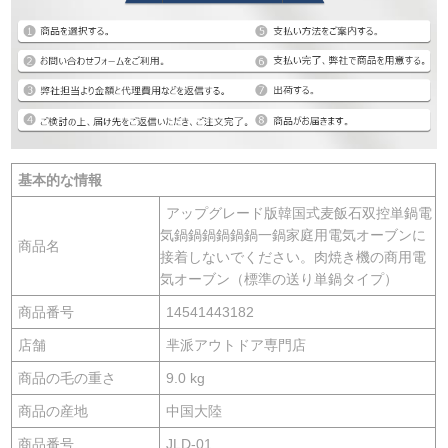
基本的な情報
アップグレード版韓国式麦飯石双控単鍋電
気鍋鍋鍋鍋鍋鍋一鍋家庭用電気オーブンに
商品名
接着しないでください。肉焼き機の商用電
気オーブン（標準の送り単鍋タイプ）
商品番号
14541443182
店舗
芈派アウトドア専門店
商品の毛の重さ
9.0 kg
商品の産地
中国大陸
商品番号
JLD-01