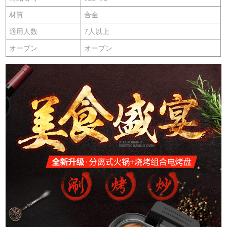
材質
合金
適用人数
7人以上
オーブン
オーブン