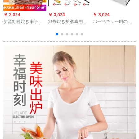
￥ 3,024
￥ 3,024
￥ 3,024
￥
新疆紅柳焼き串子紅
無煙焼き炉家庭用木
バーベキュー用のバ
柳焼肉サイン赤柳枝
炭円形小型グリル屋
ーベキューグリル家
紅柳木焼き串肉100本
外韓国式焼肉炉業務
庭用の炭火焼きグリ
40 cm長さ直径7-10
用グリル炭コース四
ルグリル箱のバーベ
mm 100本入り
（網焼き付きグリ
キュー道具KZN 1001
ル）
サイズより大きいサ
イズです。