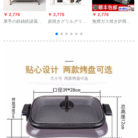
￥ 2,776
￥ 2,776
￥ 2,776
￥
厚手の鉄鋳鉄諸葛焼
炭焼きグリルグリル
無煙ガス焼き炉商用
き焼き焼き焼き焼き
グリルグリルと羊肉
屋外屋台環境保護焼
焼き焼き焼き焼き焼
の串焼きの屋外家庭
き車黒金管液化ガス
き焼き焼炭火アルコ
用グリル5人以上のフ
焼きグリル面筋黒金
ール焼きスティン鋼
ルコース
剛焼きカキ焼き機一
焼き魚かまどの魚の
控6管65*35*24 cm焼
頭鍋の大きいサイズ
き面45*16
の古銅に鋳鉄盤（特
厚）を添えます。