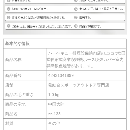
基本的な情報
バーベキュー排煙設備焼肉店の上には韓国
商品名称
式伸縮式商業喫煙機ホース喫煙カバー室内
昇降銀色煙管があります。
商品番号
42431341899
店舗
羲結合スポーツアウトドア専門店
商品の毛の重さ
1.0 kg
商品の産地
中国大陸
商品名
zz-133
材質
その他