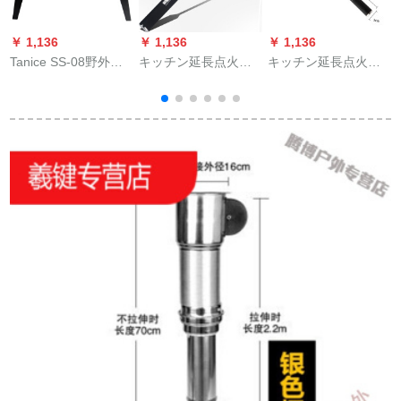
￥ 1,136
￥ 1,136
￥ 1,136
￥
Tanice SS-08野外野
キッチン延長点火器
キッチン延長点火器
外野外野外野外野外
ライター電子パルス
ライター電子パルス
野外バーベキュー炉
点火棒ガスストーブ
点火棒ガスストーブ
カルビ炭火焼折りた
点トーチ家庭用天然
点トーチ家庭用天然
たみバーベキューグ
ガスかまど黒ストレ
ガスかまどブラック
リル
ート40センチ（ライ
70 cmライトなし（折
ト付き）
り曲げ可能）