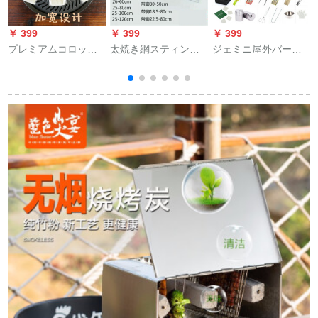
￥ 399
￥ 399
￥ 399
￥
プレミアムコロッケ
太焼き網スティンス
ジェミニ屋外バーベ
道具毛ブラシ2寸で毛
チール焼きネットの
キューグリル家庭用
が落ちないようにし
大規模な屋外焼肉メ
のバーベキューグリ
てください。焼肉と
ッシュの長いオーブ
ルは折りたたみグリ
野菜専用のブラシで
ン網棚の景品特厚厚
ルを持ちやすいで
包んでください。
のプラス25-120 cm
す。
のスチールブラシで
す。