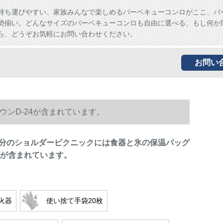
持ち運びやすい、家族みんなで楽しめるバーベキューコンロがここ、バ
勢揃い。どんなサイズのバーベキューコンロも自由に選べる、もし何か
ら、どうぞお気軽にお問い合わせください。
お問い
ンD-24が含まれています。
分のショルダーピクニックには食器と氷の保温バッグ
24が含まれています。
火器
使い捨て手袋20枚