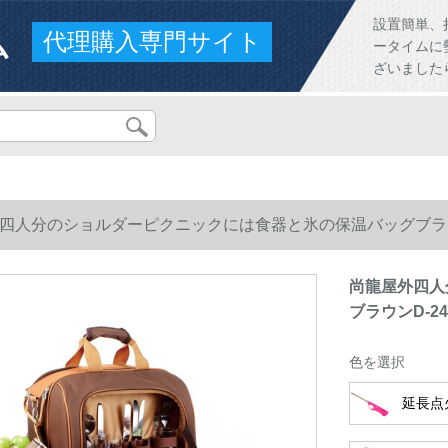
ム
設置簡単、
代理購入専門サイト
ータイムに
ざいました
四人分のショルダーピクニックには食器と氷の保温バッグブラウ
尚龍屋外四人
ブラウンD-
色を選択
延長点