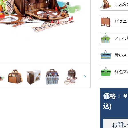
二人分
ピクニ
アルミ
青いス
緑色ア
>
価格：
￥
込)
お問