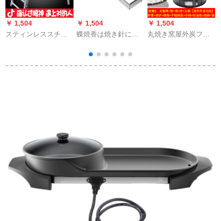
￥ 1,504
￥ 1,504
￥ 1,504
￥
スティンレススチー
蝶焼香は焼き針に限
丸焼き窯屋外炭フル
ルグリル戸外3-5人以
らず、自動的に棚を
セットステアリング
上の家庭用木炭焼き
反転させ、幅を調整
スチール韓国式無煙
炉屋外工具フルセッ
します。グリルグリ
家庭用バーベキュー
ト串焼きコンロ大サ
ルグリルグリルは、
グリル焼肉鍋焼きセ
イズセット3：ストリ
USBインターフェイ
ット5—炉カバー炭素
ップ金網+13点セット
ス5 V交dcは、長さ19
引火盤取っ手吸油紙
ホールでございま
網鍋
す。