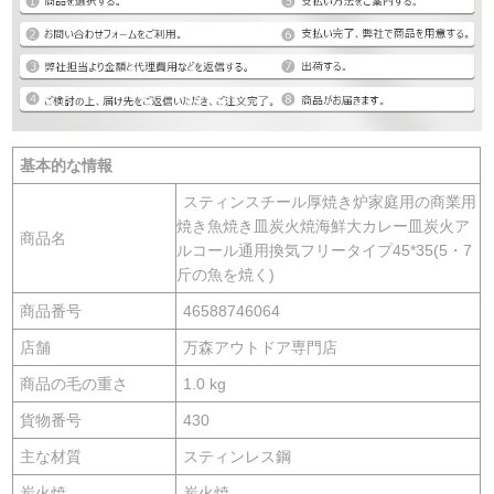
基本的な情報
スティンスチール厚焼き炉家庭用の商業用
焼き魚焼き皿炭火焼海鮮大カレー皿炭火ア
商品名
ルコール通用換気フリータイプ45*35(5・7
斤の魚を焼く)
商品番号
46588746064
店舗
万森アウトドア専門店
商品の毛の重さ
1.0 kg
貨物番号
430
主な材質
スティンレス鋼
炭火焼
炭火焼