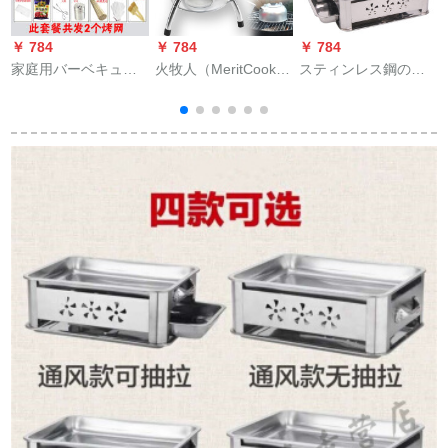
￥ 784
￥ 784
￥ 784
￥
家庭用バーベキュー
火牧人（MeritCook）
スティンレス鋼の蒲
グリル炭バーベキュ
BBQオーブン屋外携
焼炉炭商用炭アルコ
ーグリル3人-5人以上
帯3-5人以上の円形木
ールオーブングリル
のバーベキュー道具
炭グリルグリルグリ
海鮮大カレー皿家庭
セット【長62*幅23高
ルグリル焼肉ストー
用長方形焼き皿引き
47】ネットホルダー
ブ火鉢ロッキー単炉
出し式プラスLサイズ
+13点セット溶接炉
(45*35)+ネット焼き