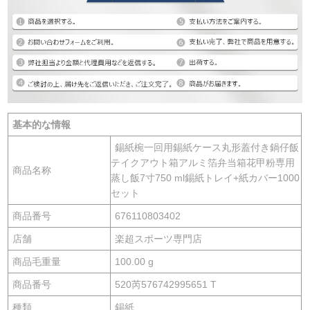
基本的な情報
錫紙椀一回用錫紙ケース丸形蓋付き鍋仔飯
テイクアウト箱アルミ箔弁当箱花甲粉専用
商品名称
蒸し飯7寸750 ml錫紙トレイ+紙カバー1000
セット
商品番号
676110803402
店舗
楽超スポーツ専門店
商品毛重量
100.00 g
商品番号
520芮576742995651 T
種類
錫紙