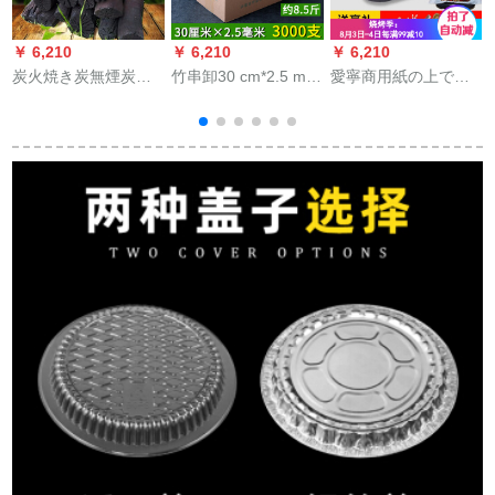
￥ 6,210
￥ 6,210
￥ 6,210
￥
炭火焼き炭無煙炭家
竹串卸30 cm*2.5 mm
愛寧商用紙の上で魚
庭用屋外鍋焼肉炭室
焼き竹串羊肉肉のツ
を焼く炉の分離式の
内暖房レイシ木炭10
ールアクセサリー麻
紙は魚を包んで皿を
斤の震音10斤レイシ
辣串香30 cm*3.5
分けて式の紙を包ん
+炭挟み（毛重）
mm/2000本
で家庭用の魚を包ん
で、魚を焼く炉のあ
ぶり焼き鍋はみこの
山の焼き魚のストー
ブの黒色のあぶり皿
の項にくっつかない
でガラスの蓋(40
CM*30 CM)を持って
いないで8つのセット
を送ります。