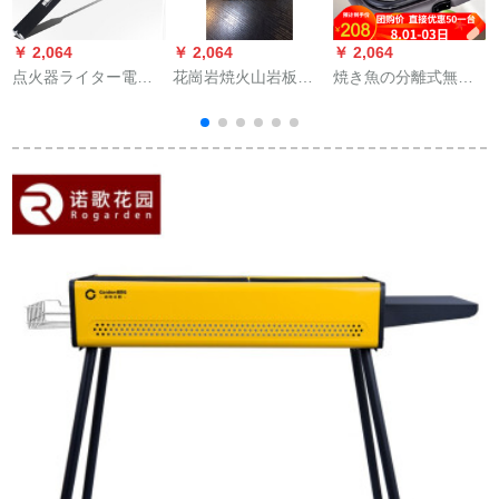
￥ 2,064
￥ 2,064
￥ 2,064
￥
点火器ライター電子
花崗岩焼火山岩板焼
焼き魚の分離式無粘
パルスを点火し、台
韓国焼肉西洋料理ス
電気フライパン愛寧
所に長い棒をつけ
テーキバーベキュー
焼き魚鍋電気フライ
て、石炭ストーブに
プレートホテル石食
パン焼き肉家庭用紙
火をつける。家庭用
器和炉+15 cm正方形
焼き魚皿ビジネス紙
天然ガスストーブに
石板
包み魚専用鍋多機能
ろうそくを点けて、
無煙電気鍋電気鍋黒
黒の帯灯をつける。
オシドリ4点セット
（直項40センチ）