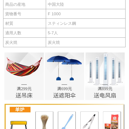
商品の産地
中国大陸
貨物番号
F 1000
材質
スティンレス鋼
適用人数
5-7人
炭火焼
炭火焼