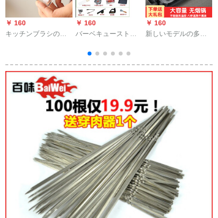
￥ 160
￥ 160
￥ 160
￥
キッチンブラシのバ
バーベキューストー
新しいモデルの多機
ーベキューブラシの
ブの大きいサイズの
能しゃぶしゃぶ一つ
焼餅焼き道具のソー
炭のバーベキュー箱
鍋麦飯石電気オーブ
スを焼き、目玉焼き
携帯バーベキューグ
ン皿ダブル温控無煙
の油漏れ防止用の壺
リル家庭用折りたた
電気オーブン皿家庭
を塗る。
みの小型羊肉の串焼
用大規模焼肉鍋鍋焼
き屋外5人以上のフル
肉鍋鍋鍋鍋鍋鍋鍋鍋
コース6+5斤の炭
二温鍋鍋