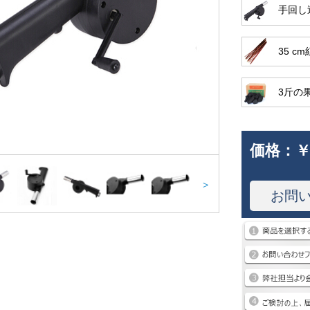
手回し
35 c
3斤の
価格：
￥
>
お問