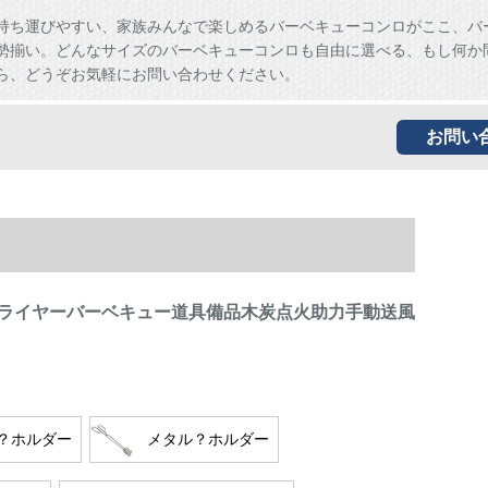
持ち運びやすい、家族みんなで楽しめるバーベキューコンロがここ、バ
勢揃い。どんなサイズのバーベキューコンロも自由に選べる、もし何か
ら、どうぞお気軽にお問い合わせください。
お問い
ライヤーバーベキュー道具備品木炭点火助力手動送風
？ホルダー
メタル？ホルダー