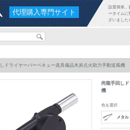
ム
設置簡単、
代理購入専門サイト
ータイムに
ざいました
しドライヤーバーベキュー道具備品木炭点火助力手動送風機
尚龍手回しド
機
色を選択
メタル