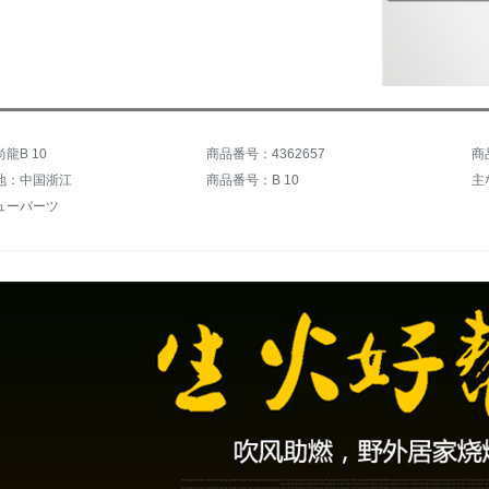
龍B 10
商品番号：4362657
商
地：中国浙江
商品番号：B 10
主
ューパーツ