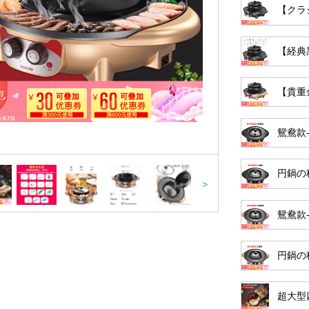
【クラ
【経典
【貴重
鴛鴦款
円鍋の
>
鴛鴦款
円鍋の
超大型