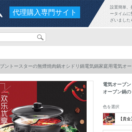
ム
設置簡単、
代理購入専門サイト
ータイムに
ざいました
ブントースターの無煙焼肉鍋オシドリ鍋電気鍋家庭用電気オー
電気オーブン
オーブン鍋の
色を選択
【貴金