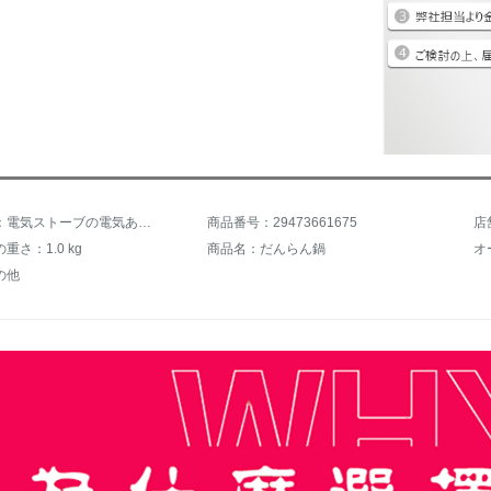
商品名称：電気ストーブの電気あぶり鍋の無煙焼肉鍋オシドリ鍋鍋鍋の家庭用電気ストーブの鍋のしゃぶしゃぶは1つの鍋をあぶって電気にくっつかないで焼き肉機をあぶって分離することができます。
商品番号：29473661675
重さ：1.0 kg
商品名：だんらん鍋
オ
の他