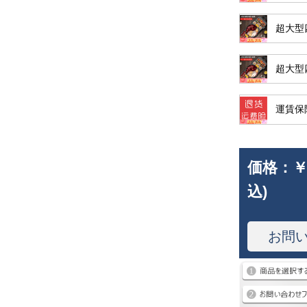
超大型
超大型
運賃保
価格：
￥
込)
お問