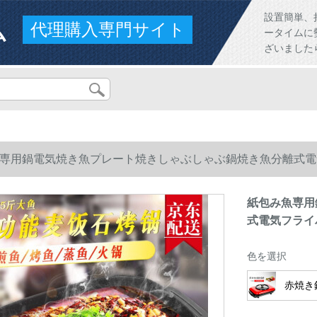
ム
設置簡単、
代理購入専門サイト
ータイムに
ざいました
専用鍋電気焼き魚プレート焼きしゃぶしゃぶ鍋焼き魚分離式電
紙包み魚専用
式電気フライ
色を選択
赤焼き