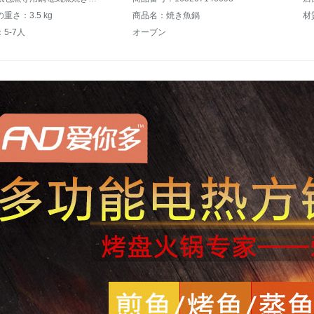
重さ：3.5 kg
商品名：焼き魚鍋
材
5-7人
オーブン