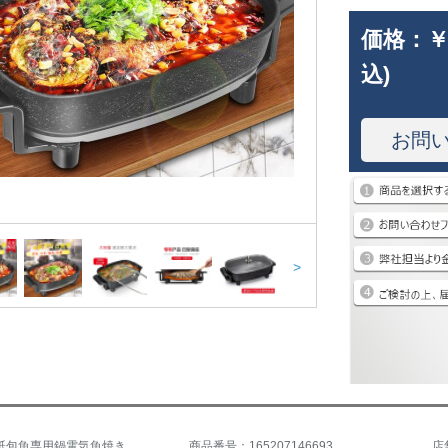
価格：
￥
込)
お問
>
商品名：紙包魚専用鍋電気魚焼きプレート焼きしゃぶ一つ鍋焼き魚分離式電気フライパン焼き魚鍋電気フライパン焼き肉鍋家庭用焼き魚鍋
商品番号：165207146693
店