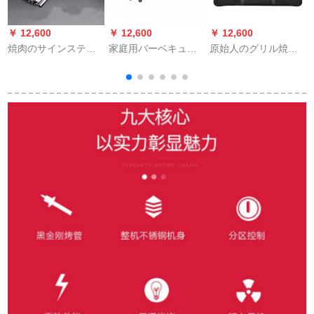
￥ 12,600
￥ 12,600
￥ 12,600
￥
焼肉のサインスティ
家庭用バーベキュー
原始人のグリル焼き
ンスチール40 cm 100
炉禁煙電気室内の鉄
窯を厚めにして、オ
本の延長スティンス
板焼き新型大規模家
ックスフォード布オ
チールのバーベキュ
庭用小焼き焼き魚フ
レンジ色の収納バッ
ーの平たいラベル40
ライ2019しゃぶしゃ
グと携帯バッグの収
cmの幅を大きくして
ぶ中号普通タイプは
納袋を入れ、黒の収
大きな串を入れて屋
1-3人のサービスがあ
納バッグを大きくし
外のバーベキューの
ります。
ました。
道具の屋台JY