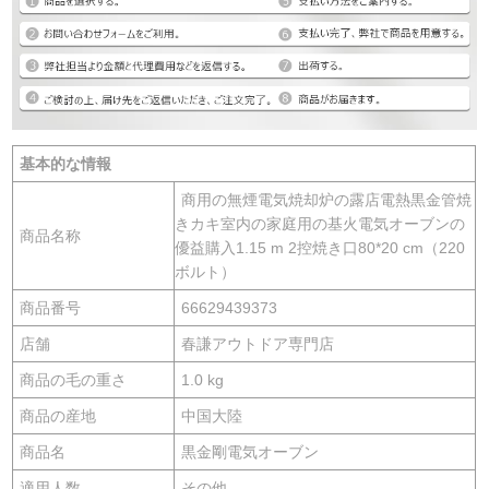
基本的な情報
商用の無煙電気焼却炉の露店電熱黒金管焼
きカキ室内の家庭用の基火電気オーブンの
商品名称
優益購入1.15 m 2控焼き口80*20 cm（220
ボルト）
商品番号
66629439373
店舗
春謙アウトドア専門店
商品の毛の重さ
1.0 kg
商品の産地
中国大陸
商品名
黒金剛電気オーブン
適用人数
その他