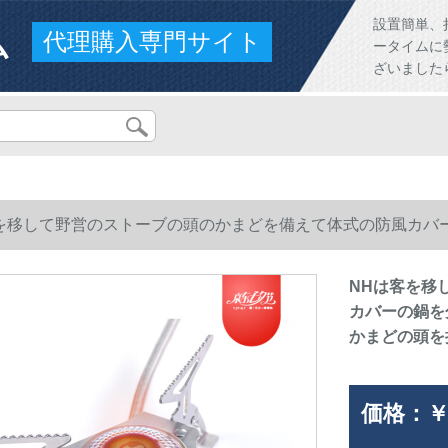
ム
設置簡単、
代理購入専門サイト
ータイムに
ざいました
を移して野営のストーブの頭のかまどを備えて体式の防風カバ
まどの頭を持ちます。
NHは客を移
カバーの鍋を
かまどの頭を
価格：
￥