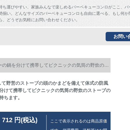
持ち運びやすい、家族みんなで楽しめるバーベキューコンロがここ、バ
勢揃い。どんなサイズのバーベキューコンロも自由に選べる、もし何か
ら、どうぞお気軽にお問い合わせください。
お問い
ーの鍋を分けて携帯してピクニックの気筒の野炊のス
して野営のストーブの頭のかまどを備えて体式の防風
分けて携帯してピクニックの気筒の野炊のストーブの
持ちます。
 712 円(税込)
ここで表示されるのは商品原価