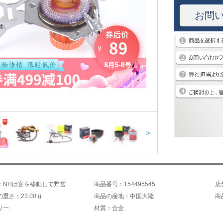
お問
>
商品名称：NHは客を移動して野営のストーブの頭のかまどを備えて体式の防風カバーの鍋を分けて携帯してピクニックの気筒の野炊のストーブのかまどの頭を持ちます。
商品番号：154495545
重さ：23.00 g
商品の産地：中国大陸
商品
リー
材質：合金