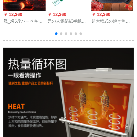
￥ 12,360
￥ 12,360
￥ 12,360
￥
晟_炭5斤バーベキュ
元の人錫箔紙半紙焼
超大韓式の焼き魚の
ー炭家庭用バーベキ
き紙高温防油錫紙焼
皿の電気焼の鍋の電
ュー炭燃えやすい炭
き炉工具15 M包装錫
気あぶり焼のグリル
の短冊状炭素無煙炭
紙
の麦飯の石の焼き肉
1
素の屋外バーベキュ
の鍋の家庭用のビジ
1
ー炭素の構造炭5斤耐
ネス紙の上で焼き魚
火メカニズム炭
をする鍋の多機能は
鍋の電気鍋にくっつ
かないで、蒸し焼き
の金を持ちます。