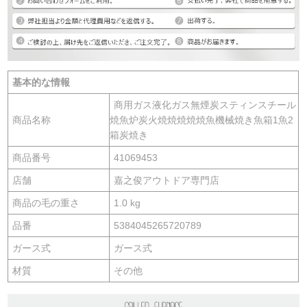
基本的な情報
商用ガス液化ガス無煙炭スティンスチール
商品名称
焼魚炉炭火焼焼焼焼焼魚機械焼き魚箱1魚2
箱炭焼き
商品番号
41069453
店舗
嘉之俊アウトドア専門店
商品の毛の重さ
1.0 kg
品番
5384045265720789
ガース式
ガース式
材質
その他