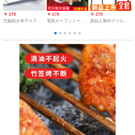
￥ 279
￥ 279
￥ 279
￥
巴錫焼き串子ステア
電気オーブントース
原始人屋外グリル携
リングスチール304平
ターの無煙焼肉鍋オ
帯家庭用木炭グリル5
たく署名しました。
シドリ鍋電気鍋家庭
人以上のバーベキュ
50本の家庭用羊肉串
用電気オーブン鍋の
ー道具セット：入門
鉄仟焼肉の鉄棒棒セ
しゃぶしゃぶ鍋は一
コース+8点セット+2
ットの焼き針です。
つの鍋を焼きます。
つの調味料缶（サー
ビス）