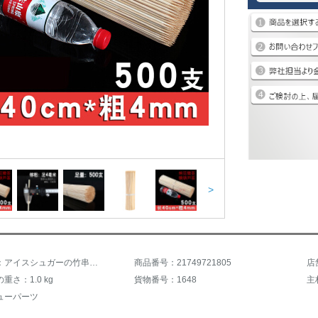
>
商品名称：アイスシュガーの竹串卸40 cm*4 mm焼き大芋の塔の長い竹の串は一回の粗手で作ります。
商品番号：21749721805
重さ：1.0 kg
貨物番号：1648
主
ューパーツ