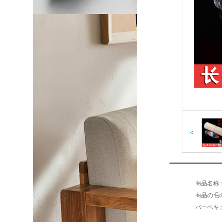
<
商品の毛の
バーベキ