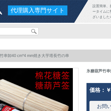
ム
設置簡単、
代理購入専門サイト
ータイムに
ざいました
竹串卸40 cm*4 mm焼き大芋塔長竹の串
氷糖葫芦竹串卸
価格：
￥
お問