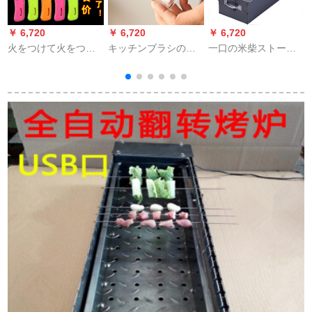
￥ 6,720
￥ 6,720
￥ 6,720
￥
火をつけて火をつけ
キッチンブラシのバ
一口の米柴ストーブ
ます。電子点火器コ
ーベキューブラシの
の柴のかまどを厚く
ンロの天然ガス厨房
焼餅焼き道具のソー
してあぶります。羊
にライターのろうそ
スを焼き、目玉焼き
の腿のストーブのあ
くを長くして、火を
の油漏れ防止用の壺
ぶり焼きます。羊の
つけます。
を塗る。
腿肉の串焼き焼き。
家庭用の棚と羊の足
の三点セットは
50*20*14です。