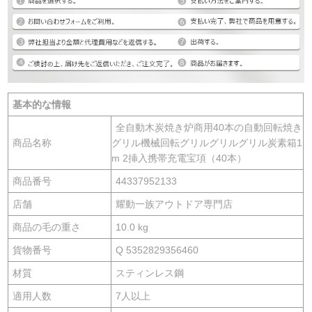
基本的な情報
全自動木炭焼き炉商用40本の自動回転焼き
商品名称
グリル機械回転グリルグリルグリル炭素箱1
m 2挿入携帯充電宝項（40本）
商品番号
44337952133
店舗
耀動一族アウトドア専門店
商品の毛の重さ
10.0 kg
貨物番号
Q 5352829356460
材質
スティンレス鋼
適用人数
7人以上