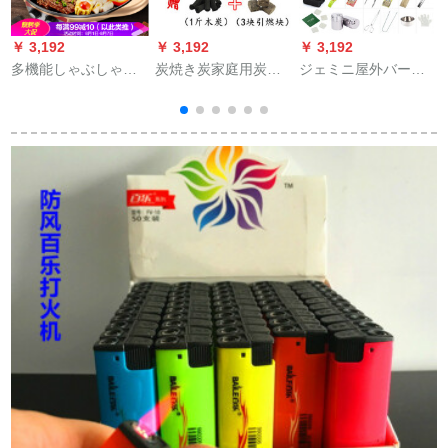
￥ 3,192
￥ 3,192
￥ 3,192
￥
多機能しゃぶしゃぶ
炭焼き炭家庭用炭炉
ジェミニ屋外バーベ
鍋一つの鍋を焼きま
禁煙炭卸売り5斤10斤
キューグリル家庭用
す。家庭用無煙電熱
包装ピクニック焼き
のバーベキューグリ
焼きプレートには付
炭燃えやすい炭無煙
ルは折りたたみグリ
きません。新型の韓
高温メカニズム炭5斤
ルを持ちやすいで
国式電熱鍋焼き炉の
を一斤送ります。
す。
お餅です。