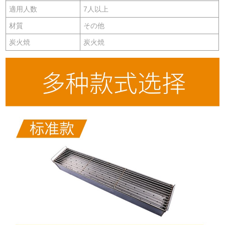
適用人数
7人以上
材質
その他
炭火焼
炭火焼