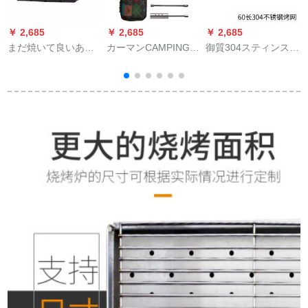
￥ 2,685
￥ 2,685
￥ 2,685
￥
まだ焼いて良いあぶ
カーマンCAMPING
御質304スティンスチ
T
り炭の無煙の木炭の
MOON高温猛火火長
ールバーベキュー炉
条環境保護のあぶり
項噴火ガン噴火器バ
携帯屋外キャンピン
焼きの果実の炭の構
ーベキュー液化ガス
グ焼肉炉工具厚い家
造のあぶり焼きの木
家庭用噴射灯焼き豚
庭用木炭グリル60長
炭の条形の中空の炭
毛大出力屋外炊飯点
スティンスチールグ
の中で引火の塊の40
炭素採火器具長項高
リルネット
斤のあぶり焼きの炭
温：単独噴射灯
をくわえます