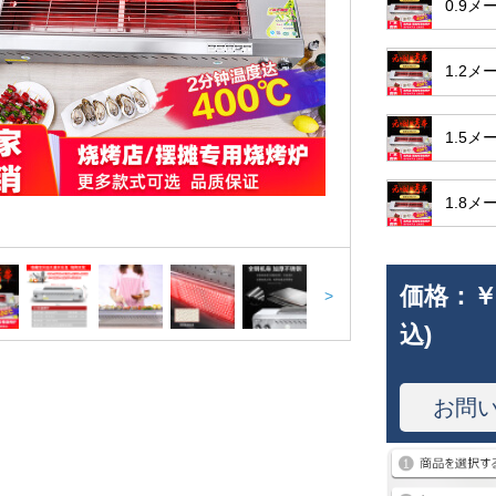
0.9
1.2
1.5
1.8
価格：
￥
>
込)
お問