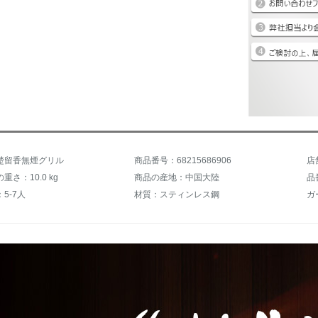
楚留香無煙グリル
商品番号：68215686906
店
重さ：10.0 kg
商品の産地：中国大陸
品
5-7人
材質：スティンレス鋼
ガ