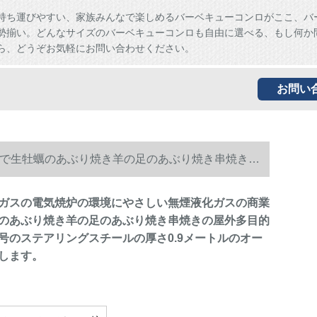
持ち運びやすい、家族みんなで楽しめるバーベキューコンロがここ、バ
勢揃い。どんなサイズのバーベキューコンロも自由に選べる、もし何か
ら、どうぞお気軽にお問い合わせください。
お問い
で生牡蠣のあぶり焼き羊の足のあぶり焼き串焼きの
オーブンをプラスします。
ガスの電気焼炉の環境にやさしい無煙液化ガスの商業
のあぶり焼き羊の足のあぶり焼き串焼きの屋外多目的
号のステアリングスチールの厚さ0.9メートルのオー
します。