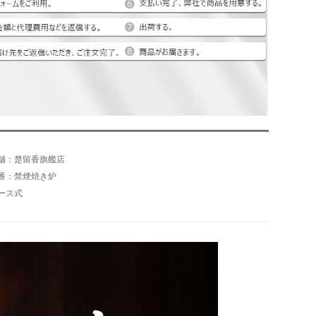
舗：楚留香旗艦店
番：禁煙焼き炉
ース式