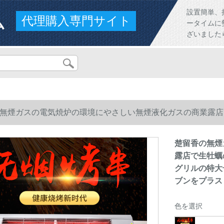
ム
設置簡単、
代理購入専門サイト
ータイムに
ざいました
無煙ガスの電気焼炉の環境にやさしい無煙液化ガスの商業露店
グリルの特大号のステアリングスチールの厚さ0.9メートルの
楚留香の無煙
露店で生牡蠣
グリルの特大
ブンをプラス
色を選択