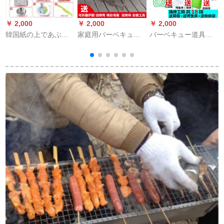
￥ 2,000
￥ 2,000
￥ 2,000
￥
韓国紙の上であぶり
家庭用バーベキュー
バーベキュー道具セ
ます炉の家庭用電気
グリル炭バーベキュ
ットは全部の部品を
のあぶり皿の煙がな
ーグリル3人-5人以上
持っています。バー
い室内の多機能のト
のバーベキュー道具
ベキュー用の家庭用
ランペットはくっつ
セット50*22厚カード
品は18セット+5斤の
かないで焼肉の電気
スロットオーブン+景
炭素です。
機械のあぶります鍋
品
の中で号のニュース
はあぶって皿の3つの
家のフルセットをあ
ぶります。