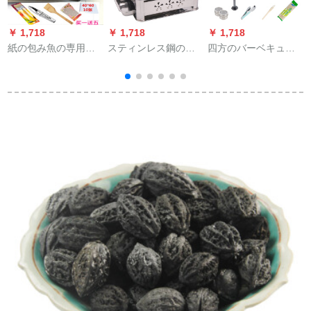
￥ 1,718
￥ 1,718
￥ 1,718
￥
紙の包み魚の専用の
スティンレス鋼の蒲
四方のバーベキュー
鍋は肉を試験します
焼炉炭商用炭アルコ
炉に遊ぶ大サイズの
家庭式のあぶり焼き
ールオーブングリル
日本式オーブンポー
は鍋の2019新しい焼
海鮮大カレー皿家庭
タブルスティンスチ
き魚機の包み魚の鍋
用長方形焼き皿引き
ール焼き網グリル
の焼き魚の長方形の
出し式プラスLサイズ
（バーベキューアク
家庭用紙の上で焼き
(45*35)+ネット焼き
セサリー6点セットを
魚をする炉の商用の
贈呈）YSF-006
ニュースの焼き肉の
黒色の愛寧の302+5
件のセットを持ちま
す。