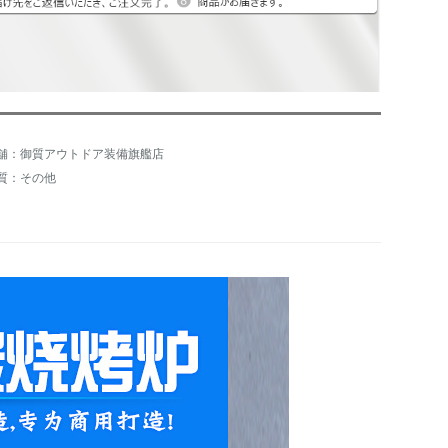
舗：御質アウトドア装備旗艦店
質：その他