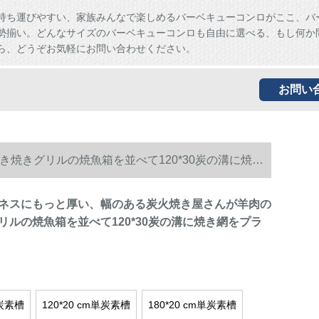
持ち運びやすい、家族みんなで楽しめるバーベキューコンロがここ、バ
勢揃い。どんなサイズのバーベキューコンロも自由に選べる、もし何か
ら、どうぞお気軽にお問い合わせください。
お問い
焼きグリルの焼魚箱を並べて120*30炭の溝に焼き
ネスにもっと厚い、幅のある炭火焼き屋さんが羊肉の
リルの焼魚箱を並べて120*30炭の溝に焼き網をプラ
単炭素槽
120*20 cm単炭素槽
180*20 cm単炭素槽