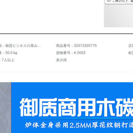
商品の名称：御質ビジネスの厚みを増し、幅を広くした炭のオーブン焼き店が羊肉の串焼き焼きグリル焼魚箱120*30炭の溝を広げて網を焼きます。
商品番号：32073305775
店
50.0 kg
貨物番号：K 0003
材
：7人以上
炭火焼