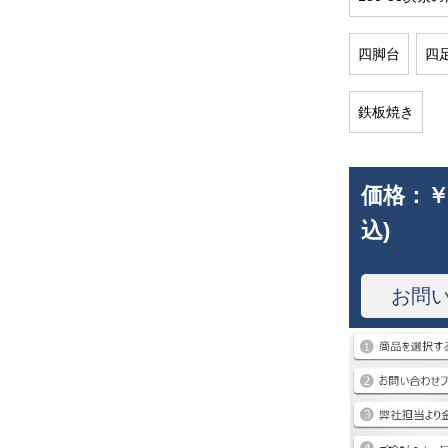
四脚台
四
鉄板焼き
価格：
￥
込)
お問