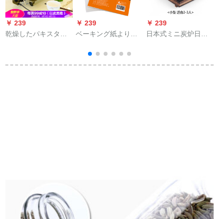
￥ 239
￥ 239
￥ 239
￥
乾燥したパキスタン
ベーキング紙より大
日本式ミニ炭炉日韓
を厚くして家庭用の
きいサイズの100枚の
家庭用シングルバー
無煙、電気のついて
あぶり紙シリコーン
ベキューアルコール
いない焼き皿韓国式
オイルオーブン焼き
餅小オーブン文字焼
多機能電気オーブン
紙は、高温の焼き肉
肉炉炭火焼大形+焼き
焼きグリル室内肉串
紙KLB 9024に耐えま
網
焼肉機特大号を67*28
す。
cm厚くしてくださ
い。