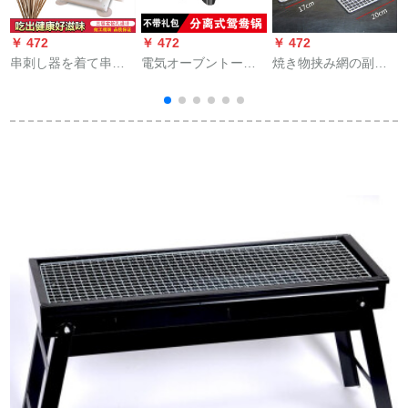
￥ 472
￥ 472
￥ 472
￥
串刺し器を着て串刺
電気オーブントース
焼き物挟み網の副木
しにします。
ターの無煙焼肉鍋オ
を太くして、スチー
シドリ鍋電気鍋家庭
ル色の焼き魚トング
用電気焼火鍋鍋のし
網で焼いたバーベキ
ゃぶしゃぶ鍋は一つ
ューネットです。
の鍋にくっつかない
で、電気オーブンの
焼き肉機は分離でき
ます。