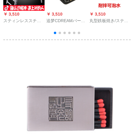
￥ 3,510
￥ 3,510
￥ 3,510
￥
スティンレススチー
追梦CDREAMバーベ
丸型鉄板焼き/ステー
G
ルグリル戸外3-5人以
キューパーツスティ
キ鉄板/焼肉鉄盤家庭
上の家庭用木炭焼き
ンレス钢焼きアクセ
用レストラン用鉄板
炉屋外工具フルセッ
サリーセット高级焼
【内径】24 cm竹鉄板
ト串焼きコンロ大サ
き道具セットバーベ
焼き
イズセット3：ストリ
ルベルベルコロン追
ップ金網+13点セット
梦ステム钢焼き5点セ
ット