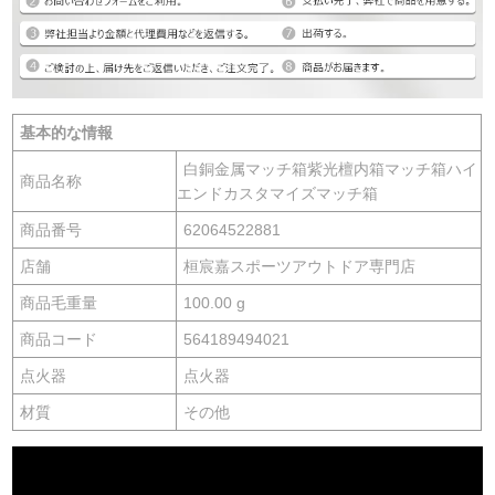
基本的な情報
白銅金属マッチ箱紫光檀内箱マッチ箱ハイ
商品名称
エンドカスタマイズマッチ箱
商品番号
62064522881
店舗
桓宸嘉スポーツアウトドア専門店
商品毛重量
100.00 g
商品コード
564189494021
点火器
点火器
材質
その他