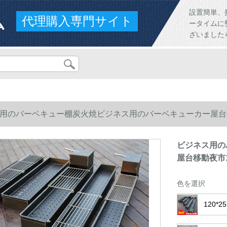
ム
設置簡単、
代理購入専門サイト
ータイムに
ざいました
用のバーベキュー棚炭火焼ビジネス用のバーベキューカー屋台移動
ビジネス用の
屋台移動夜市1
色を選択
120