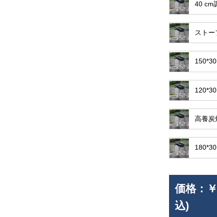
40 c
ストー
150
120
高養炭
180
価格：
￥
込)