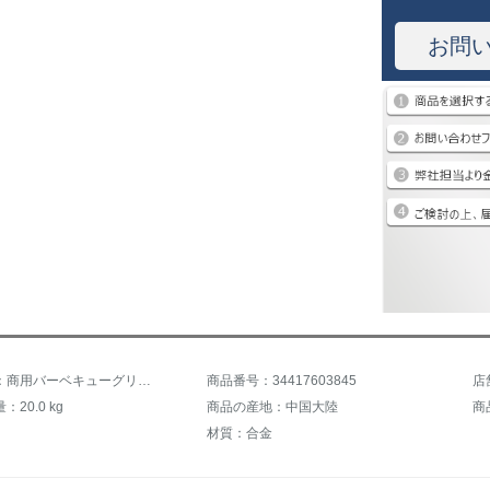
お問
商品名称：商用バーベキューグリル商業バーベキューグリル炭火焼ビジネス焼肉車露店移動夜市120*25 cmオーブンベルトストーブ足+焼き網
商品番号：34417603845
20.0 kg
商品の産地：中国大陸
材質：合金