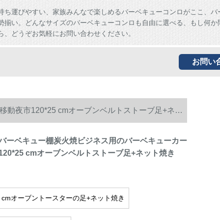
持ち運びやすい、家族みんなで楽しめるバーベキューコンロがここ、バ
勢揃い。どんなサイズのバーベキューコンロも自由に選べる、もし何か
ら、どうぞお気軽にお問い合わせください。
お問い
夜市120*25 cmオーブンベルトストーブ足+ネッ
バーベキュー棚炭火焼ビジネス用のバーベキューカー
20*25 cmオーブンベルトストーブ足+ネット焼き
*25 cmオーブントースターの足+ネット焼き