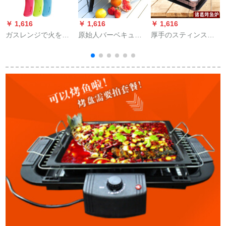
￥ 1,616
￥ 1,616
￥ 1,616
￥
ガスレンジで火を切
原始人バーベキュー
厚手のスティンスチ
り、長い点火器を奪
グリルS 3-5人炭火焼
ール焼魚炉商用炭火
い、花火の外で火を
き折りたたみ畳式携
焼諸葛焼アルコール
つける。
帯バーベキューセッ
炉長方形家庭用炭焼
ト3：小オーブン+ス
き魚皿諸葛焼き魚炉
トレス鉄板焼ネット
40*30棚+魚皿はアル
+12種類の道具
コールカップ2つをサ
ービスします。