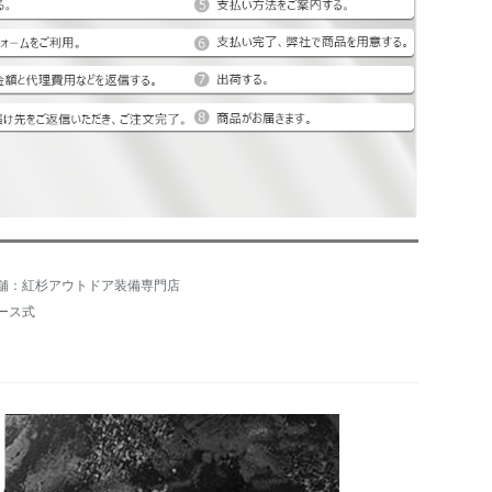
舗：紅杉アウトドア装備専門店
ース式