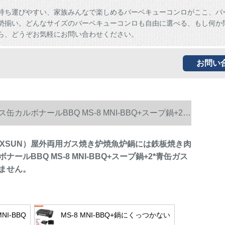
持ち運びやすい、家族みんなで楽しめるバーベキューコンロがここ、バ
勢揃い。どんなサイズのバーベキューコンロも自由に選べる、もし何か
ら、どうぞお気軽にお問い合わせください。
お問い
ボナールBBQ MS-8 MNI-BBQ+スープ鍋+2*
AXSUN）屋外両用ガス焼き炉焼魚炉鍋には鉄板焼き肉
ナールBBQ MS-8 MNI-BBQ+スープ鍋+2*青缶ガス
ません。
MNI-BBQ
MS-8 MNI-BBQ+鍋にくっつかない