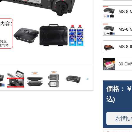
MS-8
MS-8
MS-8
30 C
>
価格：
￥
込)
お問