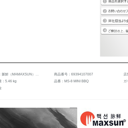
商品名称：脈鮮（MAMAXSUN）アウトドア両用ガス焼き窯焼き鍋鉄板焼き肉皿ガス缶焼き炉BBQ-8 MNI-BBQ+スープ鍋+2*青缶ガス
商品番号：69394107007
店
5.46 kg
品番：MS-8 MINI BBQ
ガ
金