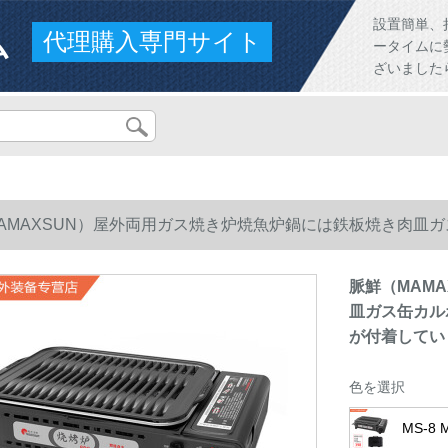
ム
設置簡単、
代理購入専門サイト
ータイムに
ざいました
AMAXSUN）屋外両用ガス焼き炉焼魚炉鍋には鉄板焼き肉皿ガス缶カル
付着していません。
脈鮮（MAM
皿ガス缶カルボ
が付着してい
色を選択
MS-8 