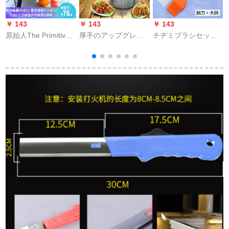
￥ 143
￥ 143
￥ 143
￥
原始人The Primitive
厚手のアップグレー
チヂミブラシセット
屋外炭火焼き炉家庭
ド版ステアリングス
家庭用のブラシ、台
用グリルSサイズ3-5
チール家庭用禁煙バ
所用のチヂミ焼きシ
人炭火焼き折りたた
ーベキュー炉家庭用
リコンブラシ、高温
み畳式携帯型焼き道
焼肉機ビーカー電焼
の焼き物、アイブロ
具セット大オーブン
羊肉串焼き鍋
ー+大ブラシ
コース3：大オーブン
+スティングリル+12
種類の道具