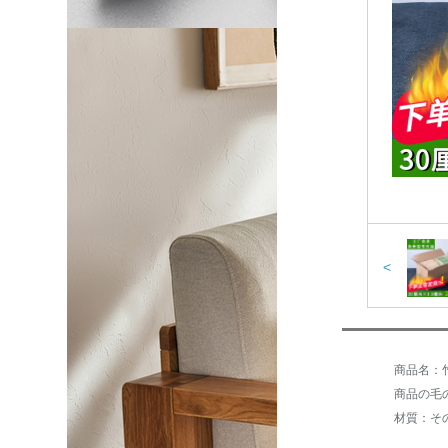
<
商品の毛の
材質：そ