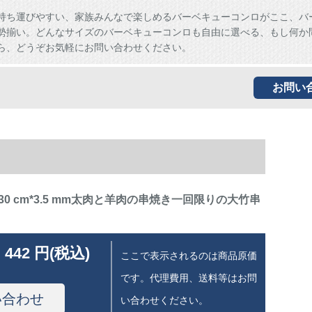
持ち運びやすい、家族みんなで楽しめるバーベキューコンロがここ、バ
勢揃い。どんなサイズのバーベキューコンロも自由に選べる、もし何か
ら、どうぞお気軽にお問い合わせください。
お問い
0 cm*3.5 mm太肉と羊肉の串焼き一回限りの大竹串
 442 円(税込)
ここで表示されるのは商品原価
です。代理費用、送料等はお問
い合わせ
い合わせください。