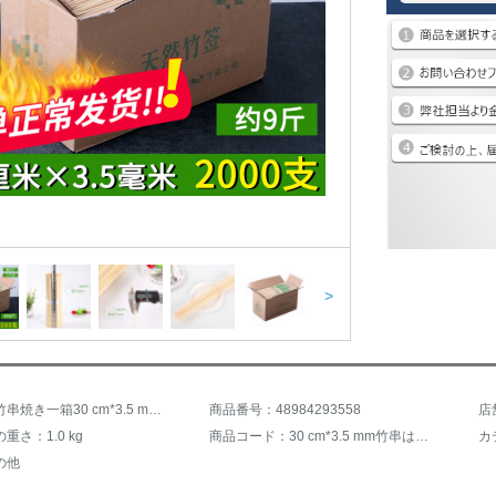
>
商品名：竹串焼き一箱30 cm*3.5 mm太めの焼肉羊肉の串焼き焼き1回限りの大竹串
商品番号：48984293558
店
重さ：1.0 kg
商品コード：30 cm*3.5 mm竹串はバリ無しで、高靭性です。
カ
の他