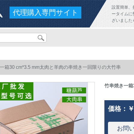
ム
設置簡単、
代理購入専門サイト
ータイムに
ざいました
一箱30 cm*3.5 mm太肉と羊肉の串焼き一回限りの大竹串
竹串焼き一箱3
価格：
￥
お問