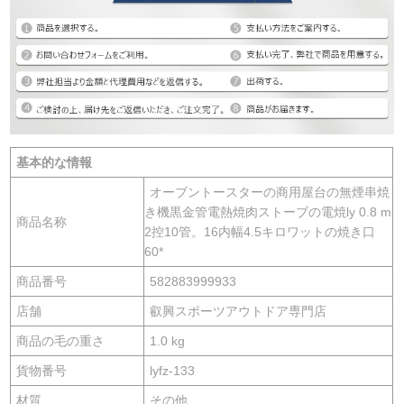
基本的な情報
オーブントースターの商用屋台の無煙串焼
き機黒金管電熱焼肉ストーブの電焼ly 0.8 m
商品名称
2控10管。16内幅4.5キロワットの焼き口
60*
商品番号
582883999933
店舗
叡興スポーツアウトドア専門店
商品の毛の重さ
1.0 kg
貨物番号
lyfz-133
材質
その他