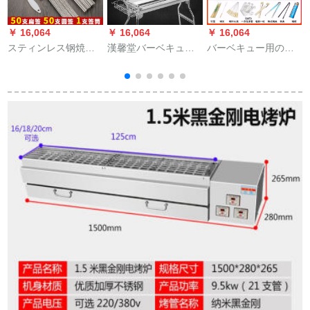
￥ 16,064
￥ 16,064
￥ 16,064
￥
スティンレス钢焼き
漢馨堂バーベキュー
バーベキュー用の完
串家庭用羊肉串焼き
棚アウトドア大機能
全セット焼き道具ス
2
串焼き焼き鉄串焼き
ステアリングスチー
ティンスチールオー
1
セット
ルバーベキューセッ
ブン屋外炭焼肉スト
c
ト野炊携帯炭炭火焼
ーブ家庭用グリルグ
子家庭用複数人折り
リルグリルグリルバ
炭焼肉棚スティンス
ーベキューグリル屋
チールセット基本セ
外バーベキュースト
ット
ーブ大規模炭火オー
ブン収納トースター
セット=(全三置)+焼
き皿+収納バッグ+焼
き道具